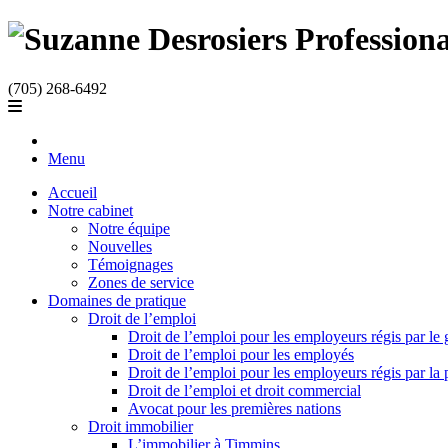
(705) 268-6492
Menu
Accueil
Notre cabinet
Notre équipe
Nouvelles
Témoignages
Zones de service
Domaines de pratique
Droit de l’emploi
Droit de l’emploi pour les employeurs régis par l
Droit de l’emploi pour les employés
Droit de l’emploi pour les employeurs régis par la
Droit de l’emploi et droit commercial
Avocat pour les premières nations
Droit immobilier
L’immobilier à Timmins