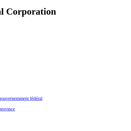
e gouvernemment fédéral
 province